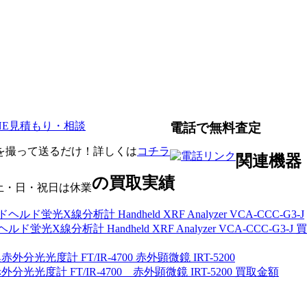
電話で無料査定
を撮って送るだけ！詳しくは
コチラ
関連機器
の買取実績
0 土・日・祝日は休業
蛍光X線分析計 Handheld XRF Analyzer VCA-CCC-G3-J 買
分光光度計 FT/IR-4700 赤外顕微鏡 IRT-5200 買取金額