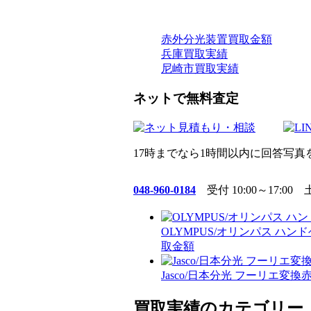
赤外分光装置買取金額
兵庫買取実績
尼崎市買取実績
ネットで無料査定
17時までなら1時間以内に回答
写真
048-960-0184
受付 10:00～17:0
OLYMPUS/オリンパス ハンドヘルド
取金額
Jasco/日本分光 フーリエ変換赤外
買取実績のカテゴリー