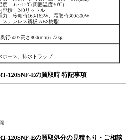
度：-6～12℃(周囲温度30℃)
内容積：240リットル
力：冷却時163/163W、霜取時300/300W
：ステンレス鋼板 ABS樹脂
奥行600×高さ800(mm) / 72kg
水ホース、排水トラップ
-120SNF-Eの買取時 特記事項
麗
T-120SNF-Eの買取処分の見積もり・ご相談