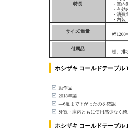
特長
・庫内温
・有効
・消費電
・内装
サイズ/重量
幅1200×
付属品
棚、排
ホシザキ コールドテーブル RT
動作品
2018年製
―6度まで下がったのを確認
外観・庫内ともに使用感少なく綺
ホシザキ コールドテーブル R