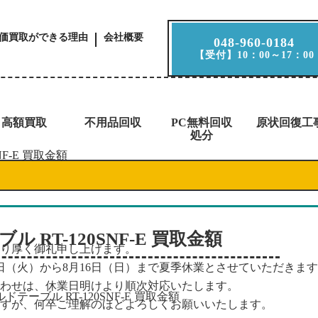
価買取ができる理由
会社概要
048-960-0184
【受付】10：00～17：00
高額買取
不用品回収
PC無料回収
原状回復工
処分
F-E 買取金額
 RT-120SNF-E 買取金額
り厚く御礼申し上げます。
1日（火）から8月16日（日）まで夏季休業とさせていただきま
わせは、休業日明けより順次対応いたします。
すが、何卒ご理解のほどよろしくお願いいたします。