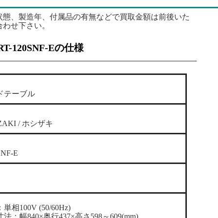
状態、製造年、付属品の有無などで買取金額は前後いた
合わせ下さい。
-120SNF-Eの仕様
ドテーブル
ZAKI / ホシザキ
SNF-E
相100V (50/60Hz)
法：幅840×奥行437×高さ598～609(mm)