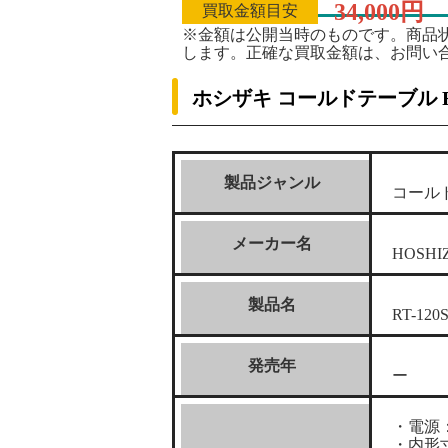
34,000円
買取金額目安
※金額は公開当時のものです。商品
します。正確な買取金額は、お問い
ホシザキ コールドテーブル RT
製品ジャンル
コール
メーカー名
HOSHI
製品名
RT-120
発売年
ー
・電源：単
・内形寸