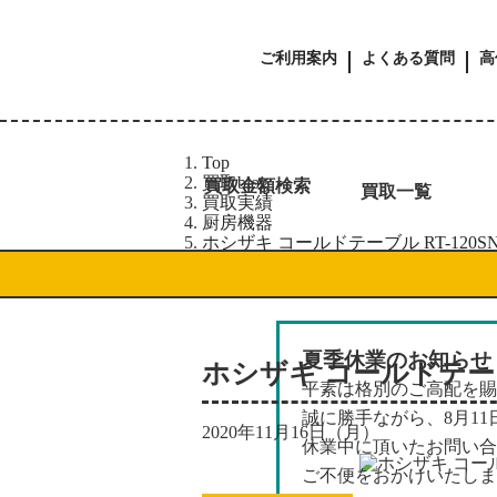
ご利用案内
よくある質問
高
Top
買取blog
買取金額検索
買取一覧
買取実績
厨房機器
ホシザキ コールドテーブル RT-120SN
夏季休業のお知らせ
ホシザキ コールドテーブル
平素は格別のご高配を賜
誠に勝手ながら、8月1
2020年11月16日（月）
休業中に頂いたお問い合
ご不便をおかけいたしま