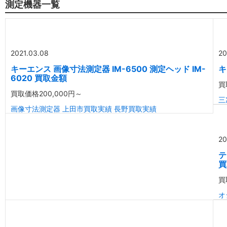
測定機器一覧
2021.03.08
20
キーエンス 画像寸法測定器 IM-6500 測定ヘッド IM-
キ
6020 買取金額
買
買取価格
200,000円～
三
画像寸法測定器
上田市買取実績
長野買取実績
20
テ
買
買
オ