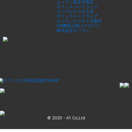
エーワン楽天市場店
オフィスハードウェア
エーワンヤフオク店
オフィスハードウェア
エーワンヤフオク大阪店
OA機器お助けマガジン
株式会社エーワン
産業廃棄物収集運搬許可番号
東京 01300120064 大阪 02700120064
兵庫 02803120064 神奈川 01400120064
千葉 01200120064 埼玉 01100120064
古物商許可番号 東京 第307750206670 (埼玉・大阪もあり)
高度管理医療機器等販売賃貸業許可番号埼玉 第813653
当社はサーキュラーエコノミー事業を通じて社会に貢献するソフマップ
グループです
© 2020 -
A1 Co,Ltd