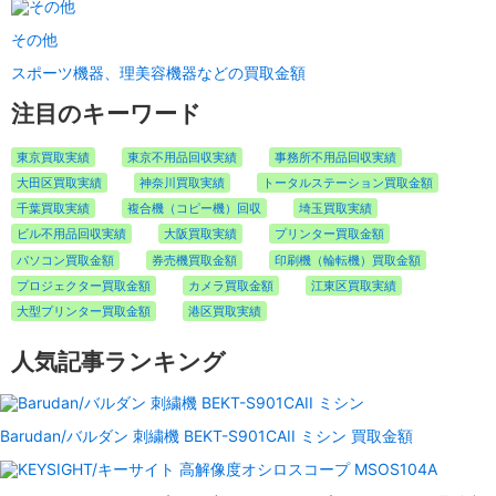
その他
スポーツ機器、理美容機器などの買取金額
注目のキーワード
東京買取実績
東京不用品回収実績
事務所不用品回収実績
大田区買取実績
神奈川買取実績
トータルステーション買取金額
千葉買取実績
複合機（コピー機）回収
埼玉買取実績
ビル不用品回収実績
大阪買取実績
プリンター買取金額
パソコン買取金額
券売機買取金額
印刷機（輪転機）買取金額
プロジェクター買取金額
カメラ買取金額
江東区買取実績
大型プリンター買取金額
港区買取実績
人気記事ランキング
Barudan/バルダン 刺繍機 BEKT-S901CAII ミシン 買取金額