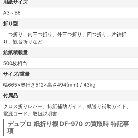
用紙サイズ
A3～B6
折り型
二つ折り、内三つ折り、外三つ折り、四つ折り、片袖折
り、観音折りなど
給紙積載量
500枚相当
サイズ/重量
幅665×奥行き512×高さ494(mm) / 43kg
付属品
クロス折りレバー、排紙補助ガイド、紙送り補助ガイド、
電源コード、取扱説明書
デュプロ 紙折り機 DF-970 の買取時 特記事
項