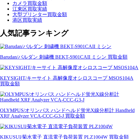
カメラ買取金額
江東区買取実績
大型プリンター買取金額
港区買取実績
人気記事ランキング
Barudan/バルダン 刺繍機 BEKT-S901CAII ミシン 買取金額
KEYSIGHT/キーサイト 高解像度オシロスコープ MSOS104A
買取金額
OLYMPUS/オリンパス ハンドヘルド蛍光X線分析計 Handheld
XRF Analyzer VCA-CCC-G3-J 買取金額
KIKUSUI/菊水電子 直流電子負荷装置 PLZ1004W 買取金額