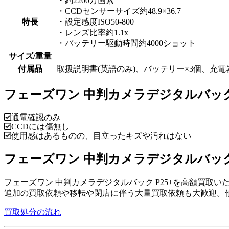
・約2200万画素
・CCDセンサーサイズ約48.9×36.7
特長
・設定感度ISO50-800
・レンズ比率約1.1x
・バッテリー駆動時間約4000ショット
サイズ/重量
―
付属品
取扱説明書(英語のみ)、バッテリー×3個、充電器、A
フェーズワン 中判カメラデジタルバック 
通電確認のみ
CCDには傷無し
使用感はあるものの、目立ったキズや汚れはない
フェーズワン 中判カメラデジタルバック
フェーズワン 中判カメラデジタルバック P25+を高額買取い
追加の買取依頼や移転や閉店に伴う大量買取依頼も大歓迎。
買取処分の流れ