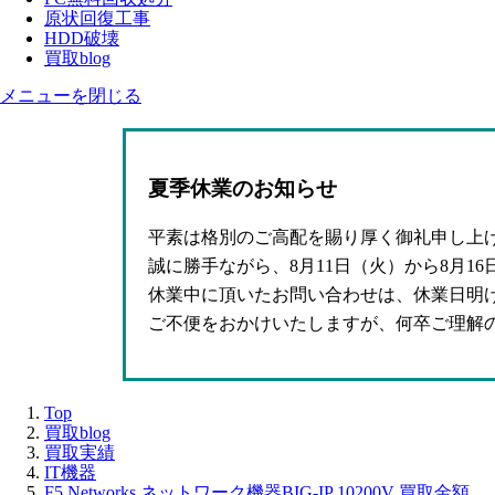
原状回復工事
HDD破壊
買取blog
メニューを閉じる
夏季休業のお知らせ
平素は格別のご高配を賜り厚く御礼申し上
誠に勝手ながら、8月11日（火）から8月1
休業中に頂いたお問い合わせは、休業日明
ご不便をおかけいたしますが、何卒ご理解
Top
買取blog
買取実績
IT機器
F5 Networks ネットワーク機器BIG-IP 10200V 買取金額