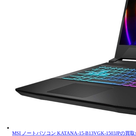
MSI ノートパソコン KATANA-15-B13VGK-1503JPの買