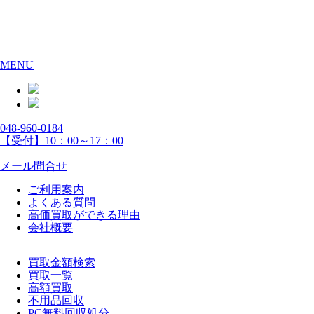
MENU
048-960-0184
【受付】10：00～17：00
メール問合せ
ご利用案内
よくある質問
高価買取ができる理由
会社概要
買取金額検索
買取一覧
高額買取
不用品回収
PC無料回収処分