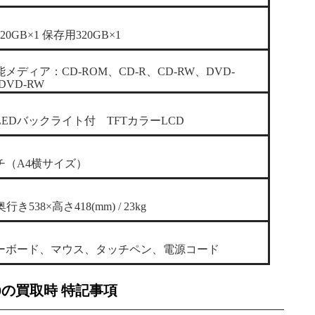
0GB×1 保存用320GB×1
メディア：CD-ROM、CD-R、CD-RW、DVD-
DVD-RW
LEDバックライト付 TFTカラーLCD
チ（A4横サイズ）
奥行き538×高さ418(mm) / 23kg
ーボード、マウス、タッチペン、電源コード
00の買取時 特記事項