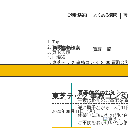
ご利用案内
よくある質問
高
Top
買取blog
買取金額検索
買取一覧
買取実績
IT機器
東芝テック 事務コン SJ-8500 買取金
夏季休業のお知らせ
東芝テック 事務コン SJ-
平素は格別のご高配を賜
誠に勝手ながら、8月1
2020年08月31日（月）
休業中に頂いたお問い合
ご不便をおかけいたしま