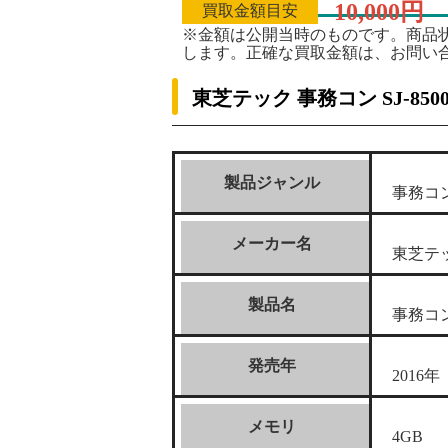
10,000円
買取金額目安
※金額は公開当時のものです。商品
します。正確な買取金額は、お問い
東芝テック 事務コン SJ-85
製品ジャンル
事務コ
メーカー名
東芝テ
製品名
事務コン 
発売年
2016年
メモリ
4GB