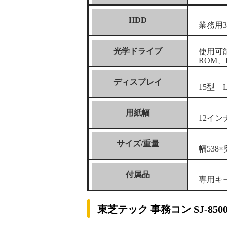
HDD
業務用32
光学ドライブ
使用可能
ROM、
ディスプレイ
15型 
用紙幅
12イン
サイズ/重量
幅538×
付属品
専用キ
東芝テック 事務コン SJ-85