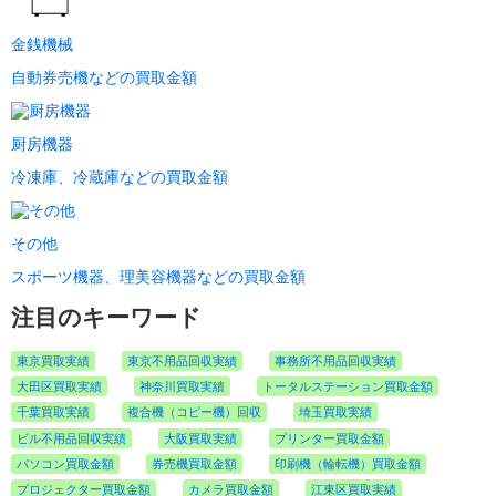
金銭機械
自動券売機などの買取金額
厨房機器
冷凍庫、冷蔵庫などの買取金額
その他
スポーツ機器、理美容機器などの買取金額
注目のキーワード
東京買取実績
東京不用品回収実績
事務所不用品回収実績
大田区買取実績
神奈川買取実績
トータルステーション買取金額
千葉買取実績
複合機（コピー機）回収
埼玉買取実績
ビル不用品回収実績
大阪買取実績
プリンター買取金額
パソコン買取金額
券売機買取金額
印刷機（輪転機）買取金額
プロジェクター買取金額
カメラ買取金額
江東区買取実績