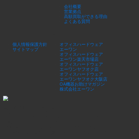
会社概要
営業拠点
高額買取ができる理由
よくある質問
このサイトについて
運営サイト
個人情報保護方針
オフィスハードウェア
サイトマップ
エーワン
オフィスハードウェア
エーワン楽天市場店
オフィスハードウェア
エーワンヤフオク店
オフィスハードウェア
エーワンヤフオク大阪店
OA機器お助けマガジン
株式会社エーワン
産業廃棄物収集運搬許可番号
東京 01300120064 大阪 02700120064
兵庫 02803120064 神奈川 01400120064
千葉 01200120064 埼玉 01100120064
古物商許可番号 東京 第307750206670 (埼玉・大阪もあり)
高度管理医療機器等販売賃貸業許可番号埼玉 第813653