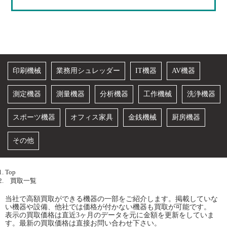
買取一覧
OA機器から店舗用品、オフィス家具から設備まで、不用品を高額買取
印刷機械
業務用シュレッダー
IT機器
AV機器
測定機器
測量機器
分析機器
工作機械
洗浄機器
スポーツ機器
オフィス家具
金銭機械
厨房機器
その他
Top
買取一覧
当社で高額買取ができる機器の一部をご紹介します。掲載していな
い機器や設備、他社では価格が付かない機器も買取が可能です。
表示の買取価格は直近3ヶ月のデータを元に金額を更新をしていま
す。最新の買取価格は直接お問い合わせ下さい。