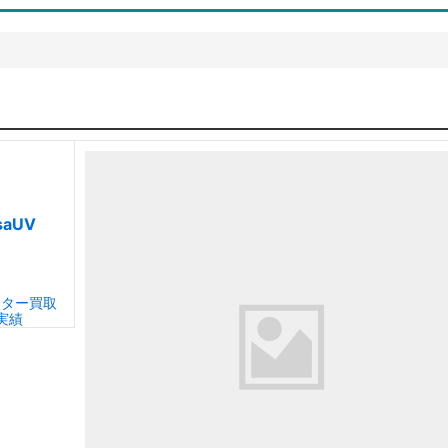
saUV
ンター買取
実績