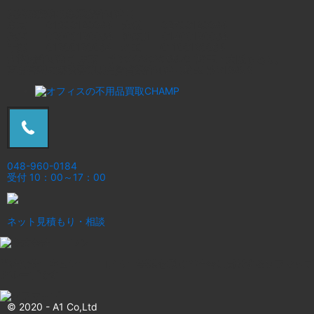
産業廃棄物収集運搬許可番号
東京 01300120064 大阪 02700120064
兵庫 02803120064 神奈川 01400120064
千葉 01200120064 埼玉 01100120064
古物商許可番号 東京 第307750206670 (埼玉・大阪もあり)
高度管理医療機器等販売賃貸業許可番号埼玉 第813653
048-960-0184
受付 10：00～17：00
ネット見積もり・相談
当社はサーキュラーエコノミー事業を通じて社会に貢献するソフマップ
グループです
© 2020 -
A1 Co,Ltd