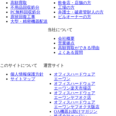
高額買取
飲食店・店舗の方
不用品回収処分
工場の方
PC無料回収処分
弁護士・破産管財人の方
原状回復工事
ビルオーナーの方
大型・精密機器配送
当社について
会社概要
営業拠点
高額買取ができる理由
よくある質問
このサイトについて
運営サイト
個人情報保護方針
オフィスハードウェア
サイトマップ
エーワン
オフィスハードウェア
エーワン楽天市場店
オフィスハードウェア
エーワンヤフオク店
オフィスハードウェア
エーワンヤフオク大阪店
OA機器お助けマガジン