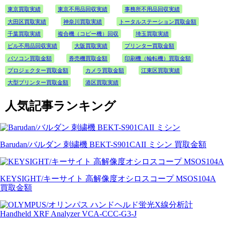
東京買取実績
東京不用品回収実績
事務所不用品回収実績
大田区買取実績
神奈川買取実績
トータルステーション買取金額
千葉買取実績
複合機（コピー機）回収
埼玉買取実績
ビル不用品回収実績
大阪買取実績
プリンター買取金額
パソコン買取金額
券売機買取金額
印刷機（輪転機）買取金額
プロジェクター買取金額
カメラ買取金額
江東区買取実績
大型プリンター買取金額
港区買取実績
人気記事ランキング
Barudan/バルダン 刺繍機 BEKT-S901CAII ミシン 買取金額
KEYSIGHT/キーサイト 高解像度オシロスコープ MSOS104A
買取金額