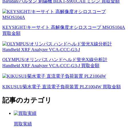
Barudan/バルダン 刺繍機 BEKT-S901CAII ミシン 買取金額
KEYSIGHT/キーサイト 高解像度オシロスコープ MSOS104A
買取金額
OLYMPUS/オリンパス ハンドヘルド蛍光X線分析計
Handheld XRF Analyzer VCA-CCC-G3-J 買取金額
KIKUSUI/菊水電子 直流電子負荷装置 PLZ1004W 買取金額
記事のカテゴリ
買取実績