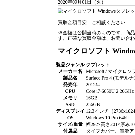
2020年09月01日（火）
買取金額目安
ご相談ください
※金額は公開当時のものです。商品
す。正確な買取金額は、お問い合わ
マイクロソフト Windows
製品ジャンル
タブレット
メーカー名
Microsoft / マイクロ
製品名
Surface Pro 4 (モデル
発売年
2015年
CPU
Core i7-6650U 2.20GHz
メモリ
16GB
SSD
256GB
ディスプレイ
12.3インチ（2736x182
OS
Windows 10 Pro 64bit
サイズ/重量
幅292×高さ201×厚み10(m
付属品
タイプカバー、電源ア