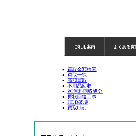
ご利用案内
よくある質
買取金額検索
買取一覧
高額買取
不用品回収
PC無料回収処分
原状回復工事
HDD破壊
買取blog