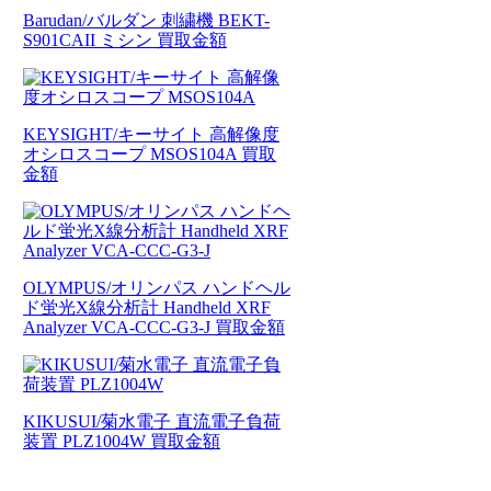
Barudan/バルダン 刺繍機 BEKT-
S901CAII ミシン 買取金額
KEYSIGHT/キーサイト 高解像度
オシロスコープ MSOS104A 買取
金額
OLYMPUS/オリンパス ハンドヘル
ド蛍光X線分析計 Handheld XRF
Analyzer VCA-CCC-G3-J 買取金額
KIKUSUI/菊水電子 直流電子負荷
装置 PLZ1004W 買取金額