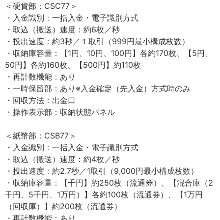
＜硬貨部：CSC77＞
・入金識別：一括入金・電子識別方式
・取込（搬送）速度：約6枚／秒
・投出速度：約3秒／１取引（999円最小構成枚数）
・収納庫容量：【1円、10円、100円】各約170枚、【5円、
50円】各約160枚、【500円】約110枚
・再計数機能：あり
・一時保留部：あり※入金確定（先入金）方式時のみ
・回収方法：出金口
・操作表示部：収納状態パネル
＜紙幣部：CSB77＞
・入金識別：一括入金・電子識別方式
・取込（搬送）速度：約4枚／秒
・投出速度：約2.7秒／1取引（9,000円最小構成枚数）
・収納庫容量：【千円】約250枚（流通券）、【混合庫（2
千円、5千円、1万円）】各約100枚（流通券）、【1万円
（回収庫）】約200枚（流通券）
・再計数機能：あり