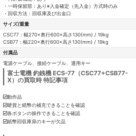
・一時保留部：あり※入金確定（先入金）方式時のみ
・回収方法：回収庫及び出金口
サイズ/重量
CSC77：幅270×奥行600×高さ130(mm) / 19kg
CSB77：幅220×奥行600×高さ130(mm) / 19kg
付属品
電源ケーブル、接続ケーブル、運用キー
富士電機 釣銭機 ECS-77（CSC77+CSB77-
X）の買取時 特記事項
動作品
硬貨と紙幣の補充できることを確認
各ボタンの操作できることを確認
紙幣回収庫扉のキーが欠品