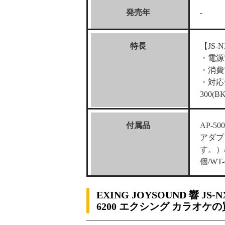
発売年
-
特長
【JS-
・電源電
・消費
・対応ナビ
300(BK
付属品
AP-50
アダプ
す。）/
個/W
EXING JOYSOUND 響 JS-N
6200 エクシング カラオケ