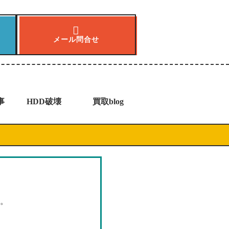
メール問合せ
事
HDD破壊
買取blog
す。