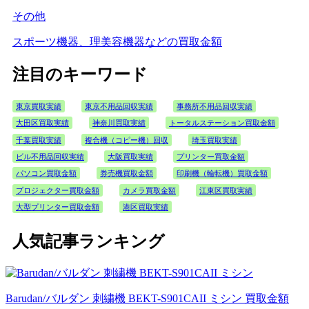
その他
スポーツ機器、理美容機器などの買取金額
注目のキーワード
東京買取実績
東京不用品回収実績
事務所不用品回収実績
大田区買取実績
神奈川買取実績
トータルステーション買取金額
千葉買取実績
複合機（コピー機）回収
埼玉買取実績
ビル不用品回収実績
大阪買取実績
プリンター買取金額
パソコン買取金額
券売機買取金額
印刷機（輪転機）買取金額
プロジェクター買取金額
カメラ買取金額
江東区買取実績
大型プリンター買取金額
港区買取実績
人気記事ランキング
Barudan/バルダン 刺繍機 BEKT-S901CAII ミシン 買取金額