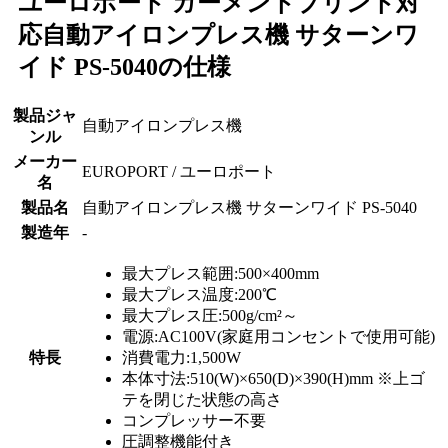
ユーロポート ガーメントプリント対
応自動アイロンプレス機 サターンワ
イド PS-5040の仕様
製品ジャ
自動アイロンプレス機
ンル
メーカー
EUROPORT / ユーロポート
名
製品名
自動アイロンプレス機 サターンワイド PS-5040
製造年
‐
最大プレス範囲:500×400mm
最大プレス温度:200℃
最大プレス圧:500g/cm²～
電源:AC100V(家庭用コンセントで使用可能)
特長
消費電力:1,500W
本体寸法:510(W)×650(D)×390(H)mm ※上ゴ
テを閉じた状態の高さ
コンプレッサー不要
圧調整機能付き